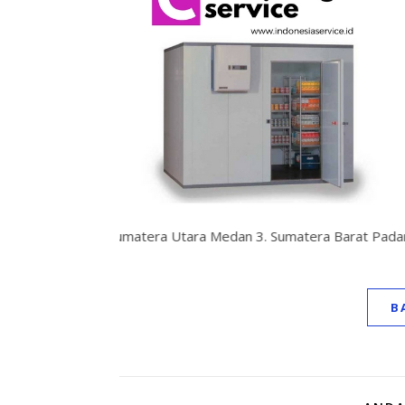
donesia 1. Nangroe Aceh D
B