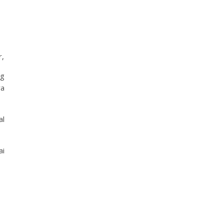
r,
ng
ra
al
ai