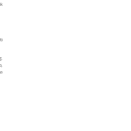
ik
ti
g,
o,
an