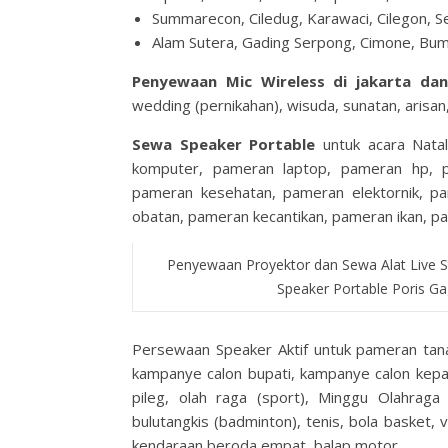
Summarecon, Ciledug, Karawaci, Cilegon, S
Alam Sutera, Gading Serpong, Cimone, Bum
Penyewaan Mic Wireless di jakarta d
wedding (pernikahan), wisuda, sunatan, arisan
Sewa Speaker Portable
untuk acara Natal
komputer, pameran laptop, pameran hp, 
pameran kesehatan, pameran elektornik, p
obatan, pameran kecantikan, pameran ikan, pa
Penyewaan Proyektor dan Sewa Alat Live 
Speaker Portable Poris Ga
Persewaan Speaker Aktif untuk pameran tan
kampanye calon bupati, kampanye calon kepa
pileg, olah raga (sport), Minggu Olahrag
bulutangkis (badminton), tenis, bola basket, vo
kendaraan beroda empat, balap motor.