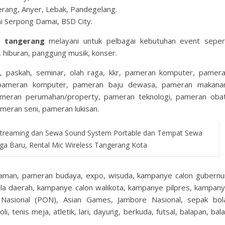
erang, Anyer, Lebak, Pandegelang.
i Serpong Damai, BSD City.
an tangerang
melayani untuk pelbagai kebutuhan event seper
, hiburan, panggung musik, konser.
, paskah, seminar, olah raga, kkr, pameran komputer, pamer
pameran komputer, pameran baju dewasa, pameran makana
ameran perumahan/property, pameran teknologi, pameran oba
meran seni, pameran lukisan.
Streaming dan Sewa Sound System Portable dan Tempat Sewa
ga Baru, Rental Mic Wireless Tangerang Kota
aman, pameran budaya, expo, wisuda, kampanye calon gubernu
la daerah, kampanye calon walikota, kampanye pilpres, kampan
a Nasional (PON), Asian Games, Jambore Nasional, sepak bol
li, tenis meja, atletik, lari, dayung, berkuda, futsal, balapan, bal