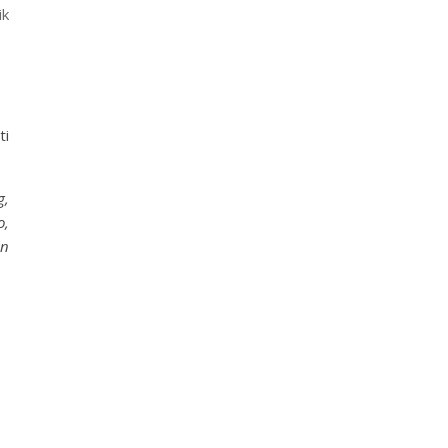
ik
ti
g,
o,
an