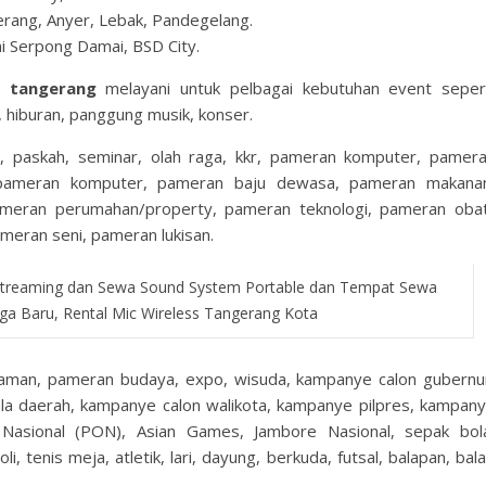
erang, Anyer, Lebak, Pandegelang.
i Serpong Damai, BSD City.
an tangerang
melayani untuk pelbagai kebutuhan event seper
, hiburan, panggung musik, konser.
, paskah, seminar, olah raga, kkr, pameran komputer, pamer
pameran komputer, pameran baju dewasa, pameran makana
ameran perumahan/property, pameran teknologi, pameran oba
meran seni, pameran lukisan.
Streaming dan Sewa Sound System Portable dan Tempat Sewa
ga Baru, Rental Mic Wireless Tangerang Kota
aman, pameran budaya, expo, wisuda, kampanye calon gubernu
la daerah, kampanye calon walikota, kampanye pilpres, kampan
a Nasional (PON), Asian Games, Jambore Nasional, sepak bol
li, tenis meja, atletik, lari, dayung, berkuda, futsal, balapan, bal