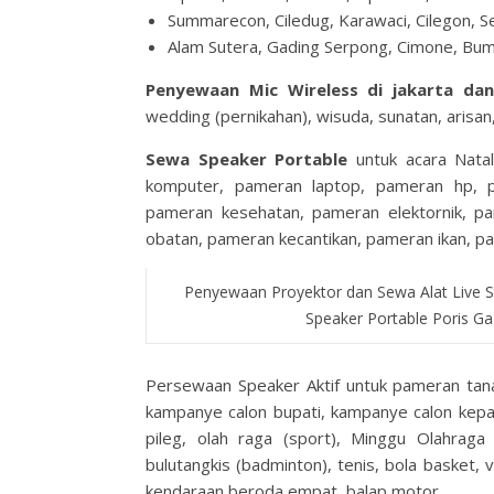
Summarecon, Ciledug, Karawaci, Cilegon, S
Alam Sutera, Gading Serpong, Cimone, Bum
Penyewaan Mic Wireless di jakarta d
wedding (pernikahan), wisuda, sunatan, arisan
Sewa Speaker Portable
untuk acara Natal
komputer, pameran laptop, pameran hp, 
pameran kesehatan, pameran elektornik, p
obatan, pameran kecantikan, pameran ikan, pa
Penyewaan Proyektor dan Sewa Alat Live 
Speaker Portable Poris Ga
Persewaan Speaker Aktif untuk pameran tan
kampanye calon bupati, kampanye calon kepa
pileg, olah raga (sport), Minggu Olahrag
bulutangkis (badminton), tenis, bola basket, vo
kendaraan beroda empat, balap motor.