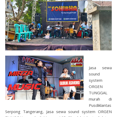
Jasa sewa
sound
system
ORGEN
TUNGGAL
murah di
Pusdiklantas
Serpong Tangerang, Jasa sewa sound system ORGEN