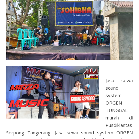
Jasa sewa
sound
system
ORGEN
TUNGGAL
murah di
Pusdiklantas
Serpong Tangerang, Jasa sewa sound system ORGEN