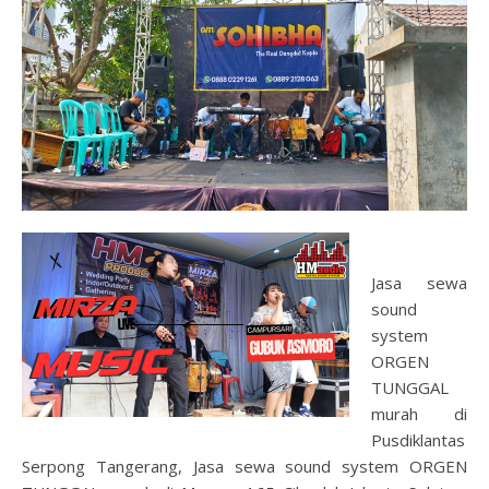
Jasa sewa
sound
system
ORGEN
TUNGGAL
murah di
Pusdiklantas
Serpong Tangerang, Jasa sewa sound system ORGEN