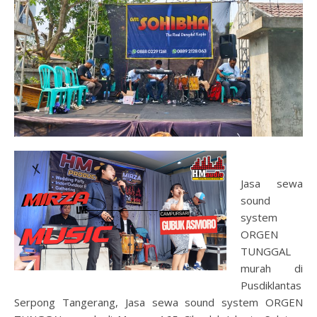
Jasa sewa
sound
system
ORGEN
TUNGGAL
murah di
Pusdiklantas
Serpong Tangerang, Jasa sewa sound system ORGEN