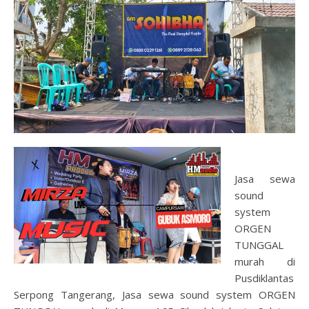
Jasa sewa
sound
system
ORGEN
TUNGGAL
murah di
Pusdiklantas
Serpong Tangerang, Jasa sewa sound system ORGEN