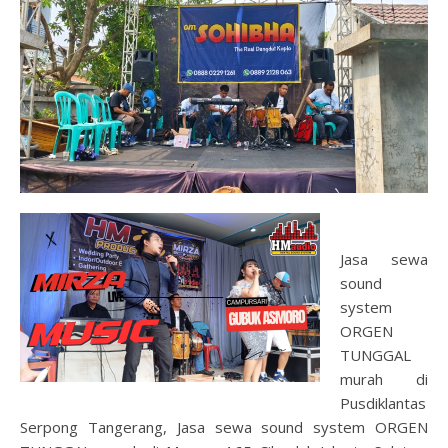
Jasa sewa
sound
system
ORGEN
TUNGGAL
murah di
Pusdiklantas
Serpong Tangerang, Jasa sewa sound system ORGEN