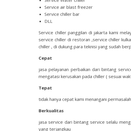
Service Water chiller
Service air blast freezer
Service chiller bar
DLL
Service chiller panggilan di jakarta kami mela
service chiller di restoran ,service chiller ku
chiller , di dukung para teknisi yang sudah ber
Cepat
jasa pelayanan perbaikan dari bintang serv
mengatasi kerusakan pada chiller ( sesuai wakt
Tepat
tidak hanya cepat kami menangani permasalah
Berkualitas
jasa service dari bintang service selalu men
yang terjangkau