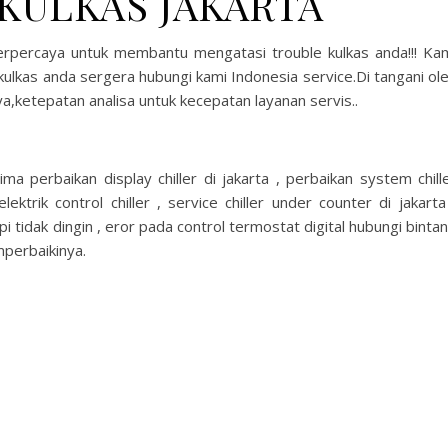
 KULKAS JAKARTA
terpercaya untuk membantu mengatasi trouble kulkas anda!!! Ka
 kulkas anda sergera hubungi kami Indonesia service.Di tangani ol
,ketepatan analisa untuk kecepatan layanan servis..
ima perbaikan display chiller di jakarta , perbaikan system chill
lektrik control chiller , service chiller under counter di jakarta
 tapi tidak dingin , eror pada control termostat digital hubungi binta
perbaikinya.