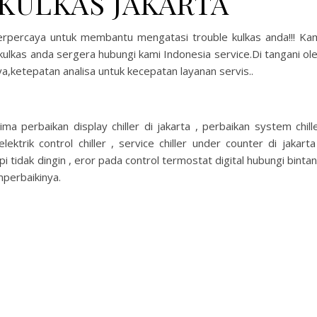
 KULKAS JAKARTA
terpercaya untuk membantu mengatasi trouble kulkas anda!!! Ka
 kulkas anda sergera hubungi kami Indonesia service.Di tangani ol
,ketepatan analisa untuk kecepatan layanan servis..
ima perbaikan display chiller di jakarta , perbaikan system chill
lektrik control chiller , service chiller under counter di jakarta
 tapi tidak dingin , eror pada control termostat digital hubungi binta
perbaikinya.