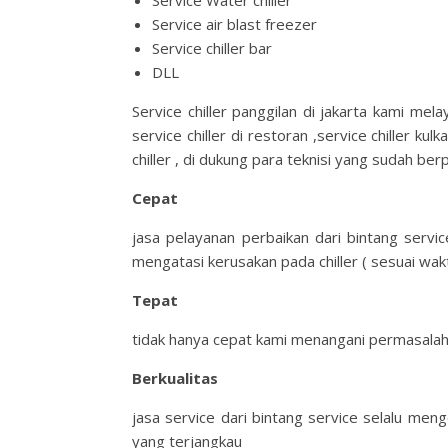
Service Water chiller
Service air blast freezer
Service chiller bar
DLL
Service chiller panggilan di jakarta kami mela
service chiller di restoran ,service chiller ku
chiller , di dukung para teknisi yang sudah ber
Cepat
jasa pelayanan perbaikan dari bintang serv
mengatasi kerusakan pada chiller ( sesuai wakt
Tepat
tidak hanya cepat kami menangani permasalah
Berkualitas
jasa service dari bintang service selalu men
yang terjangkau