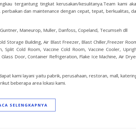
ngkau tergantung tingkat kerusakan/kesulitanya.Team kami ak
, perbaikan dan maintenance dengan cepat, tepat, berkualitas, d
 Guntner, Maneurop, Muller, Danfoss, Copeland, Tecumseh dll
d Storage Building, Air Blast Freezer, Blast Chiller,Freezer Roo
, Split Cold Room, Vaccine Cold Room, Vaccine Cooler, Uprig
Glass Door, Container Refrigeration, Flake Ice Machine, Air Drye
apat kami layani yaitu pabrik, perusahaan, restoran, mall, katerin
erikut beberapa area lokasi kami.
ACA SELENGKAPNYA