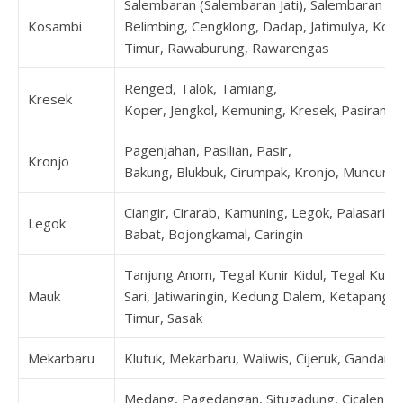
Salembaran (Salembaran Jati), Salembaran Jay
Kosambi
Belimbing, Cengklong, Dadap, Jatimulya, Kos
Timur, Rawaburung, Rawarengas
Renged, Talok, Tamiang,
Kresek
Koper, Jengkol, Kemuning, Kresek, Pasirampo
Pagenjahan, Pasilian, Pasir,
Kronjo
Bakung, Blukbuk, Cirumpak, Kronjo, Muncung,
Ciangir, Cirarab, Kamuning, Legok, Palasari
Legok
Babat, Bojongkamal, Caringin
Tanjung Anom, Tegal Kunir Kidul, Tegal Kunir
Mauk
Sari, Jatiwaringin, Kedung Dalem, Ketapang,
Timur, Sasak
Mekarbaru
Klutuk, Mekarbaru, Waliwis, Cijeruk, Gandar
Medang, Pagedangan, Situgadung, Cicalengka, 