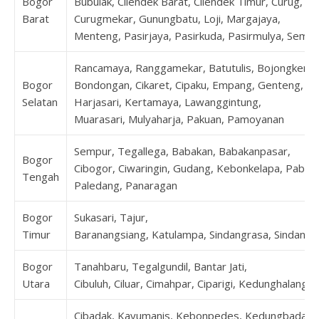
Bogor
Bubulak, Cilendek Barat, Cilendek Timur, Curug,
Barat
Curugmekar, Gunungbatu, Loji, Margajaya,
Menteng, Pasirjaya, Pasirkuda, Pasirmulya, Sempl
Rancamaya, Ranggamekar, Batutulis, Bojongkerta
Bogor
Bondongan, Cikaret, Cipaku, Empang, Genteng,
Selatan
Harjasari, Kertamaya, Lawanggintung,
Muarasari, Mulyaharja, Pakuan, Pamoyanan
Sempur, Tegallega, Babakan, Babakanpasar,
Bogor
Cibogor, Ciwaringin, Gudang, Kebonkelapa, Pabat
Tengah
Paledang, Panaragan
Bogor
Sukasari, Tajur,
Timur
Baranangsiang, Katulampa, Sindangrasa, Sindangs
Bogor
Tanahbaru, Tegalgundil, Bantar Jati,
Utara
Cibuluh, Ciluar, Cimahpar, Ciparigi, Kedunghalang
Cibadak, Kayumanis, Kebonpedes, Kedungbadak,