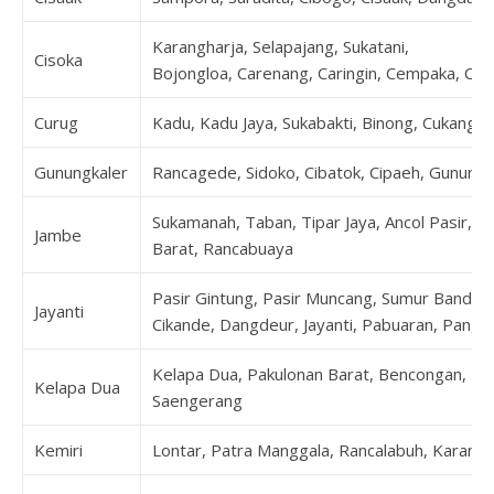
Karangharja, Selapajang, Sukatani,
Cisoka
Bojongloa, Carenang, Caringin, Cempaka, Cibu
Curug
Kadu, Kadu Jaya, Sukabakti, Binong, Cukang G
Gunungkaler
Rancagede, Sidoko, Cibatok, Cipaeh, Gunung
Sukamanah, Taban, Tipar Jaya, Ancol Pasir, Da
Jambe
Barat, Rancabuaya
Pasir Gintung, Pasir Muncang, Sumur Bandun
Jayanti
Cikande, Dangdeur, Jayanti, Pabuaran, Pangk
Kelapa Dua, Pakulonan Barat, Bencongan, Be
Kelapa Dua
Saengerang
Kemiri
Lontar, Patra Manggala, Rancalabuh, Karanga