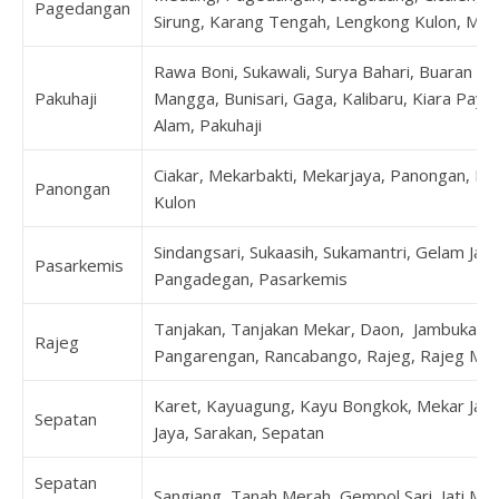
Pagedangan
Sirung, Karang Tengah, Lengkong Kulon, Ma
Rawa Boni, Sukawali, Surya Bahari, Buaran B
Pakuhaji
Mangga, Bunisari, Gaga, Kalibaru, Kiara Pay
Alam, Pakuhaji
Ciakar, Mekarbakti, Mekarjaya, Panongan, Pe
Panongan
Kulon
Sindangsari, Sukaasih, Sukamantri, Gelam Jay
Pasarkemis
Pangadegan, Pasarkemis
Tanjakan, Tanjakan Mekar, Daon, Jambukarya
Rajeg
Pangarengan, Rancabango, Rajeg, Rajeg Muly
Karet, Kayuagung, Kayu Bongkok, Mekar Jaya
Sepatan
Jaya, Sarakan, Sepatan
Sepatan
Sangiang, Tanah Merah, Gempol Sari, Jati Mu