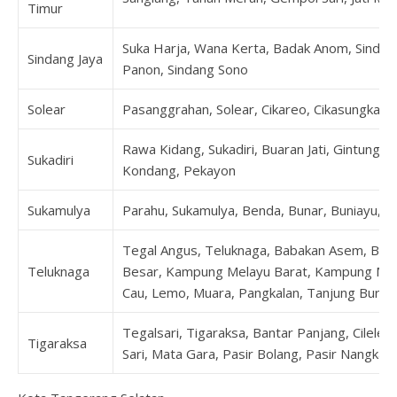
Timur
Suka Harja, Wana Kerta, Badak Anom, Sindang
Sindang Jaya
Panon, Sindang Sono
Solear
Pasanggrahan, Solear, Cikareo, Cikasungka, C
Rawa Kidang, Sukadiri, Buaran Jati, Gintung,
Sukadiri
Kondang, Pekayon
Sukamulya
Parahu, Sukamulya, Benda, Bunar, Buniayu, K
Tegal Angus, Teluknaga, Babakan Asem, Bo
Teluknaga
Besar, Kampung Melayu Barat, Kampung Mel
Cau, Lemo, Muara, Pangkalan, Tanjung Burung
Tegalsari, Tigaraksa, Bantar Panjang, Cilele
Tigaraksa
Sari, Mata Gara, Pasir Bolang, Pasir Nangka