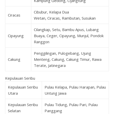
Kampung Gedong, Cijangtung
Cibubur, Kelapa Dua
Ciracas
Wetan, Ciracas, Rambutan, Susukan
Cilangkap, Setu, Bambu Apus, Lubang
Cipayung
Buaya, Ceger, Cipayung, Munjul, Pondok
Ranggon
Penggilingan, Pulogebang, Ujung
Cakung
Menteng, Cakung, Cakung Timur, Rawa
Terate, Jatinegara
Kepulauan Seribu
Kepulauan Seribu
Pulau Kelapa, Pulau Harapan, Pulau
Utara
Untung Jawa
Kepulauan Seribu
Pulau Tidung, Pulau Pari, Pulau
Selatan
Panggang