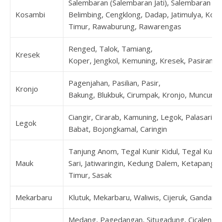
Salembaran (Salembaran Jati), Salembaran Jay
Kosambi
Belimbing, Cengklong, Dadap, Jatimulya, Kos
Timur, Rawaburung, Rawarengas
Renged, Talok, Tamiang,
Kresek
Koper, Jengkol, Kemuning, Kresek, Pasirampo
Pagenjahan, Pasilian, Pasir,
Kronjo
Bakung, Blukbuk, Cirumpak, Kronjo, Muncung,
Ciangir, Cirarab, Kamuning, Legok, Palasari
Legok
Babat, Bojongkamal, Caringin
Tanjung Anom, Tegal Kunir Kidul, Tegal Kunir
Mauk
Sari, Jatiwaringin, Kedung Dalem, Ketapang,
Timur, Sasak
Mekarbaru
Klutuk, Mekarbaru, Waliwis, Cijeruk, Gandar
Medang, Pagedangan, Situgadung, Cicalengka, 