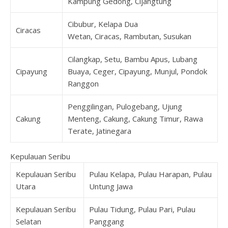
Kampung Gedong, Cijangtung
Cibubur, Kelapa Dua
Ciracas
Wetan, Ciracas, Rambutan, Susukan
Cilangkap, Setu, Bambu Apus, Lubang
Cipayung
Buaya, Ceger, Cipayung, Munjul, Pondok
Ranggon
Penggilingan, Pulogebang, Ujung
Cakung
Menteng, Cakung, Cakung Timur, Rawa
Terate, Jatinegara
Kepulauan Seribu
Kepulauan Seribu
Pulau Kelapa, Pulau Harapan, Pulau
Utara
Untung Jawa
Kepulauan Seribu
Pulau Tidung, Pulau Pari, Pulau
Selatan
Panggang