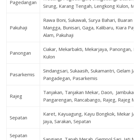
Pagedangan
Sirung, Karang Tengah, Lengkong Kulon, Ma
Rawa Boni, Sukawali, Surya Bahari, Buaran B
Pakuhaji
Mangga, Bunisari, Gaga, Kalibaru, Kiara Pay
Alam, Pakuhaji
Ciakar, Mekarbakti, Mekarjaya, Panongan, Pe
Panongan
Kulon
Sindangsari, Sukaasih, Sukamantri, Gelam Jay
Pasarkemis
Pangadegan, Pasarkemis
Tanjakan, Tanjakan Mekar, Daon, Jambukarya
Rajeg
Pangarengan, Rancabango, Rajeg, Rajeg Muly
Karet, Kayuagung, Kayu Bongkok, Mekar Jaya
Sepatan
Jaya, Sarakan, Sepatan
Sepatan
Sangiang, Tanah Merah, Gempol Sari, Jati Mu