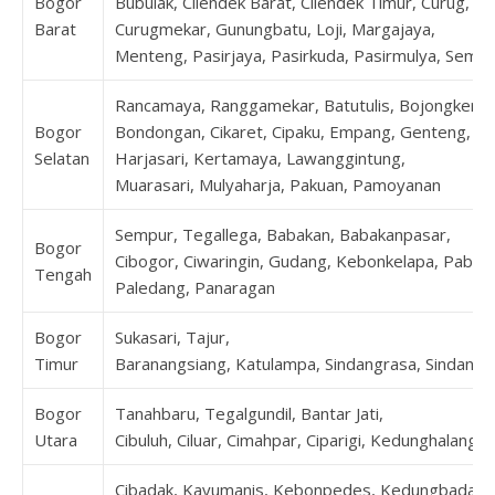
Bogor
Bubulak, Cilendek Barat, Cilendek Timur, Curug,
Barat
Curugmekar, Gunungbatu, Loji, Margajaya,
Menteng, Pasirjaya, Pasirkuda, Pasirmulya, Sempl
Rancamaya, Ranggamekar, Batutulis, Bojongkerta
Bogor
Bondongan, Cikaret, Cipaku, Empang, Genteng,
Selatan
Harjasari, Kertamaya, Lawanggintung,
Muarasari, Mulyaharja, Pakuan, Pamoyanan
Sempur, Tegallega, Babakan, Babakanpasar,
Bogor
Cibogor, Ciwaringin, Gudang, Kebonkelapa, Pabat
Tengah
Paledang, Panaragan
Bogor
Sukasari, Tajur,
Timur
Baranangsiang, Katulampa, Sindangrasa, Sindangs
Bogor
Tanahbaru, Tegalgundil, Bantar Jati,
Utara
Cibuluh, Ciluar, Cimahpar, Ciparigi, Kedunghalang
Cibadak, Kayumanis, Kebonpedes, Kedungbadak,