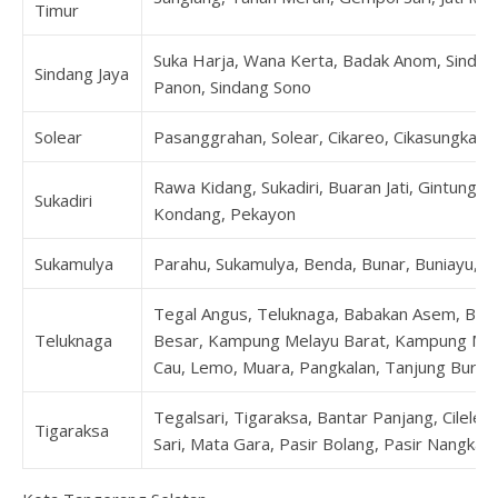
Timur
Suka Harja, Wana Kerta, Badak Anom, Sindang
Sindang Jaya
Panon, Sindang Sono
Solear
Pasanggrahan, Solear, Cikareo, Cikasungka, C
Rawa Kidang, Sukadiri, Buaran Jati, Gintung,
Sukadiri
Kondang, Pekayon
Sukamulya
Parahu, Sukamulya, Benda, Bunar, Buniayu, K
Tegal Angus, Teluknaga, Babakan Asem, Bo
Teluknaga
Besar, Kampung Melayu Barat, Kampung Mel
Cau, Lemo, Muara, Pangkalan, Tanjung Burung
Tegalsari, Tigaraksa, Bantar Panjang, Cilele
Tigaraksa
Sari, Mata Gara, Pasir Bolang, Pasir Nangka