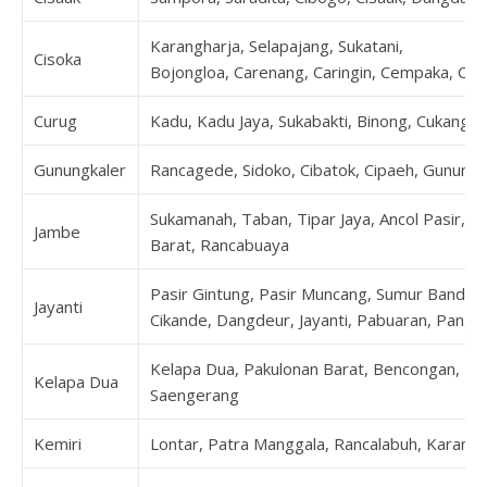
Karangharja, Selapajang, Sukatani,
Cisoka
Bojongloa, Carenang, Caringin, Cempaka, Cibu
Curug
Kadu, Kadu Jaya, Sukabakti, Binong, Cukang G
Gunungkaler
Rancagede, Sidoko, Cibatok, Cipaeh, Gunung
Sukamanah, Taban, Tipar Jaya, Ancol Pasir, Da
Jambe
Barat, Rancabuaya
Pasir Gintung, Pasir Muncang, Sumur Bandun
Jayanti
Cikande, Dangdeur, Jayanti, Pabuaran, Pangk
Kelapa Dua, Pakulonan Barat, Bencongan, Be
Kelapa Dua
Saengerang
Kemiri
Lontar, Patra Manggala, Rancalabuh, Karanga