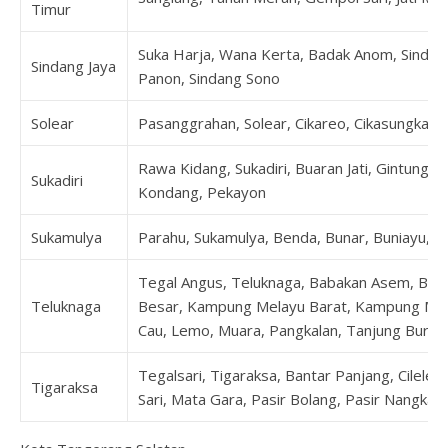
Timur
Suka Harja, Wana Kerta, Badak Anom, Sindang
Sindang Jaya
Panon, Sindang Sono
Solear
Pasanggrahan, Solear, Cikareo, Cikasungka, C
Rawa Kidang, Sukadiri, Buaran Jati, Gintung,
Sukadiri
Kondang, Pekayon
Sukamulya
Parahu, Sukamulya, Benda, Bunar, Buniayu, K
Tegal Angus, Teluknaga, Babakan Asem, Bo
Teluknaga
Besar, Kampung Melayu Barat, Kampung Mel
Cau, Lemo, Muara, Pangkalan, Tanjung Burung
Tegalsari, Tigaraksa, Bantar Panjang, Cilele
Tigaraksa
Sari, Mata Gara, Pasir Bolang, Pasir Nangka