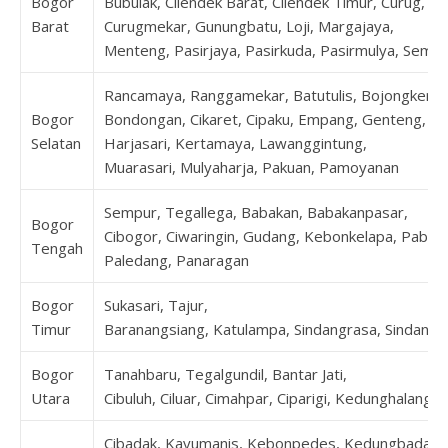
Bogor
Bubulak, Cilendek Barat, Cilendek Timur, Curug,
Barat
Curugmekar, Gunungbatu, Loji, Margajaya,
Menteng, Pasirjaya, Pasirkuda, Pasirmulya, Sempl
Rancamaya, Ranggamekar, Batutulis, Bojongkerta
Bogor
Bondongan, Cikaret, Cipaku, Empang, Genteng,
Selatan
Harjasari, Kertamaya, Lawanggintung,
Muarasari, Mulyaharja, Pakuan, Pamoyanan
Sempur, Tegallega, Babakan, Babakanpasar,
Bogor
Cibogor, Ciwaringin, Gudang, Kebonkelapa, Pabat
Tengah
Paledang, Panaragan
Bogor
Sukasari, Tajur,
Timur
Baranangsiang, Katulampa, Sindangrasa, Sindangs
Bogor
Tanahbaru, Tegalgundil, Bantar Jati,
Utara
Cibuluh, Ciluar, Cimahpar, Ciparigi, Kedunghalang
Cibadak, Kayumanis, Kebonpedes, Kedungbadak,