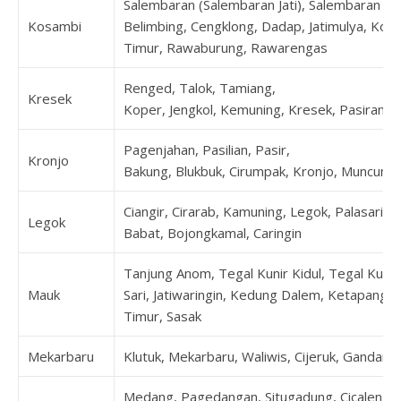
Salembaran (Salembaran Jati), Salembaran Jay
Kosambi
Belimbing, Cengklong, Dadap, Jatimulya, Kos
Timur, Rawaburung, Rawarengas
Renged, Talok, Tamiang,
Kresek
Koper, Jengkol, Kemuning, Kresek, Pasirampo
Pagenjahan, Pasilian, Pasir,
Kronjo
Bakung, Blukbuk, Cirumpak, Kronjo, Muncung,
Ciangir, Cirarab, Kamuning, Legok, Palasari
Legok
Babat, Bojongkamal, Caringin
Tanjung Anom, Tegal Kunir Kidul, Tegal Kunir
Mauk
Sari, Jatiwaringin, Kedung Dalem, Ketapang,
Timur, Sasak
Mekarbaru
Klutuk, Mekarbaru, Waliwis, Cijeruk, Gandar
Medang, Pagedangan, Situgadung, Cicalengka, 