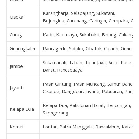
Karangharja, Selapajang, Sukatani,
Cisoka
Bojongloa, Carenang, Caringin, Cempaka, Cibu
Curug
Kadu, Kadu Jaya, Sukabakti, Binong, Cukang G
Gunungkaler
Rancagede, Sidoko, Cibatok, Cipaeh, Gunung
Sukamanah, Taban, Tipar Jaya, Ancol Pasir, Da
Jambe
Barat, Rancabuaya
Pasir Gintung, Pasir Muncang, Sumur Bandun
Jayanti
Cikande, Dangdeur, Jayanti, Pabuaran, Pangk
Kelapa Dua, Pakulonan Barat, Bencongan, Be
Kelapa Dua
Saengerang
Kemiri
Lontar, Patra Manggala, Rancalabuh, Karanga