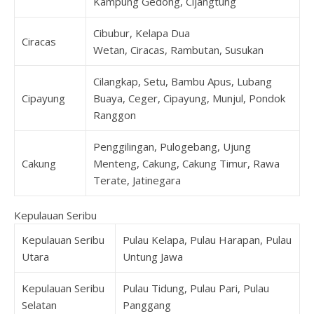
Kampung Gedong, Cijangtung
Cibubur, Kelapa Dua
Ciracas
Wetan, Ciracas, Rambutan, Susukan
Cilangkap, Setu, Bambu Apus, Lubang
Cipayung
Buaya, Ceger, Cipayung, Munjul, Pondok
Ranggon
Penggilingan, Pulogebang, Ujung
Cakung
Menteng, Cakung, Cakung Timur, Rawa
Terate, Jatinegara
Kepulauan Seribu
Kepulauan Seribu
Pulau Kelapa, Pulau Harapan, Pulau
Utara
Untung Jawa
Kepulauan Seribu
Pulau Tidung, Pulau Pari, Pulau
Selatan
Panggang