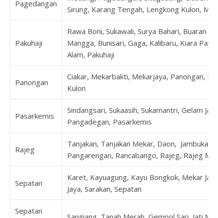
Pagedangan
Sirung, Karang Tengah, Lengkong Kulon, Ma
Rawa Boni, Sukawali, Surya Bahari, Buaran B
Pakuhaji
Mangga, Bunisari, Gaga, Kalibaru, Kiara Pay
Alam, Pakuhaji
Ciakar, Mekarbakti, Mekarjaya, Panongan, Pe
Panongan
Kulon
Sindangsari, Sukaasih, Sukamantri, Gelam Jay
Pasarkemis
Pangadegan, Pasarkemis
Tanjakan, Tanjakan Mekar, Daon, Jambukarya
Rajeg
Pangarengan, Rancabango, Rajeg, Rajeg Muly
Karet, Kayuagung, Kayu Bongkok, Mekar Jaya
Sepatan
Jaya, Sarakan, Sepatan
Sepatan
Sangiang, Tanah Merah, Gempol Sari, Jati Mu