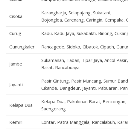
Karangharja, Selapajang, Sukatani,
Cisoka
Bojongloa, Carenang, Caringin, Cempaka, Cibu
Curug
Kadu, Kadu Jaya, Sukabakti, Binong, Cukang G
Gunungkaler
Rancagede, Sidoko, Cibatok, Cipaeh, Gunung
Sukamanah, Taban, Tipar Jaya, Ancol Pasir, Da
Jambe
Barat, Rancabuaya
Pasir Gintung, Pasir Muncang, Sumur Bandun
Jayanti
Cikande, Dangdeur, Jayanti, Pabuaran, Pangk
Kelapa Dua, Pakulonan Barat, Bencongan, Be
Kelapa Dua
Saengerang
Kemiri
Lontar, Patra Manggala, Rancalabuh, Karanga