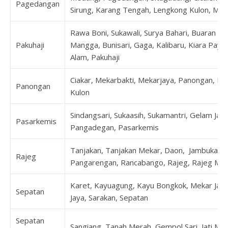
Pagedangan
Sirung, Karang Tengah, Lengkong Kulon, Ma
Rawa Boni, Sukawali, Surya Bahari, Buaran B
Pakuhaji
Mangga, Bunisari, Gaga, Kalibaru, Kiara Pay
Alam, Pakuhaji
Ciakar, Mekarbakti, Mekarjaya, Panongan, Pe
Panongan
Kulon
Sindangsari, Sukaasih, Sukamantri, Gelam Jay
Pasarkemis
Pangadegan, Pasarkemis
Tanjakan, Tanjakan Mekar, Daon, Jambukarya
Rajeg
Pangarengan, Rancabango, Rajeg, Rajeg Muly
Karet, Kayuagung, Kayu Bongkok, Mekar Jaya
Sepatan
Jaya, Sarakan, Sepatan
Sepatan
Sangiang, Tanah Merah, Gempol Sari, Jati Mu