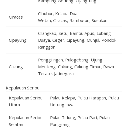
Kampung Gedong, Cijangtung
Cibubur, Kelapa Dua
Ciracas
Wetan, Ciracas, Rambutan, Susukan
Cilangkap, Setu, Bambu Apus, Lubang
Cipayung
Buaya, Ceger, Cipayung, Munjul, Pondok
Ranggon
Penggilingan, Pulogebang, Ujung
Cakung
Menteng, Cakung, Cakung Timur, Rawa
Terate, Jatinegara
Kepulauan Seribu
Kepulauan Seribu
Pulau Kelapa, Pulau Harapan, Pulau
Utara
Untung Jawa
Kepulauan Seribu
Pulau Tidung, Pulau Pari, Pulau
Selatan
Panggang