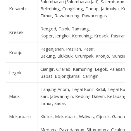
Salembaran (Salembaran Jati), Salembaran Jay
Kosambi
Belimbing, Cengklong, Dadap, Jatimulya, Kos
Timur, Rawaburung, Rawarengas
Renged, Talok, Tamiang,
Kresek
Koper, Jengkol, Kemuning, Kresek, Pasirampo
Pagenjahan, Pasilian, Pasir,
Kronjo
Bakung, Blukbuk, Cirumpak, Kronjo, Muncung,
Ciangir, Cirarab, Kamuning, Legok, Palasari
Legok
Babat, Bojongkamal, Caringin
Tanjung Anom, Tegal Kunir Kidul, Tegal Kunir
Mauk
Sari, Jatiwaringin, Kedung Dalem, Ketapang,
Timur, Sasak
Mekarbaru
Klutuk, Mekarbaru, Waliwis, Cijeruk, Gandar
Medang, Pagedangan, Situgadung, Cicalengka, 