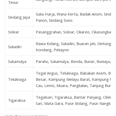
Timur
Suka Harja, Wana Kerta, Badak Anom, Sindang
Sindang Jaya
Panon, Sindang Sono
Solear
Pasanggrahan, Solear, Cikareo, Cikasungka, C
Rawa Kidang, Sukadiri, Buaran Jati, Gintung,
Sukadiri
Kondang, Pekayon
Sukamulya
Parahu, Sukamulya, Benda, Bunar, Buniayu, K
Tegal Angus, Teluknaga, Babakan Asem, Bo
Teluknaga
Besar, Kampung Melayu Barat, Kampung Mel
Cau, Lemo, Muara, Pangkalan, Tanjung Burung
Tegalsari, Tigaraksa, Bantar Panjang, Cilele
Tigaraksa
Sari, Mata Gara, Pasir Bolang, Pasir Nangka