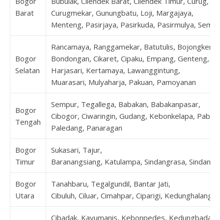
Bogor
Bubulak, Cilendek Barat, Cilendek Timur, Curug,
Barat
Curugmekar, Gunungbatu, Loji, Margajaya,
Menteng, Pasirjaya, Pasirkuda, Pasirmulya, Sempl
Rancamaya, Ranggamekar, Batutulis, Bojongkerta
Bogor
Bondongan, Cikaret, Cipaku, Empang, Genteng,
Selatan
Harjasari, Kertamaya, Lawanggintung,
Muarasari, Mulyaharja, Pakuan, Pamoyanan
Sempur, Tegallega, Babakan, Babakanpasar,
Bogor
Cibogor, Ciwaringin, Gudang, Kebonkelapa, Pabat
Tengah
Paledang, Panaragan
Bogor
Sukasari, Tajur,
Timur
Baranangsiang, Katulampa, Sindangrasa, Sindangs
Bogor
Tanahbaru, Tegalgundil, Bantar Jati,
Utara
Cibuluh, Ciluar, Cimahpar, Ciparigi, Kedunghalang
Cibadak, Kayumanis, Kebonpedes, Kedungbadak,