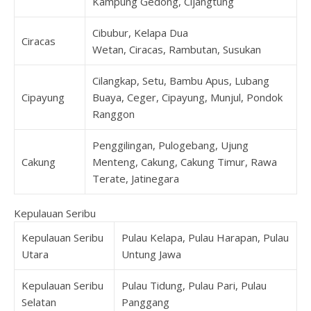
Kampung Gedong, Cijangtung
Cibubur, Kelapa Dua
Ciracas
Wetan, Ciracas, Rambutan, Susukan
Cilangkap, Setu, Bambu Apus, Lubang
Cipayung
Buaya, Ceger, Cipayung, Munjul, Pondok
Ranggon
Penggilingan, Pulogebang, Ujung
Cakung
Menteng, Cakung, Cakung Timur, Rawa
Terate, Jatinegara
Kepulauan Seribu
Kepulauan Seribu
Pulau Kelapa, Pulau Harapan, Pulau
Utara
Untung Jawa
Kepulauan Seribu
Pulau Tidung, Pulau Pari, Pulau
Selatan
Panggang