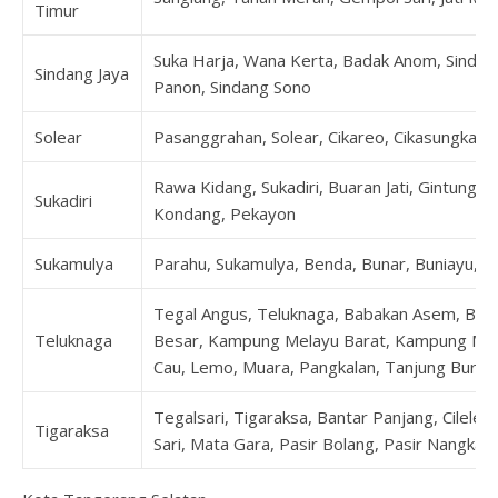
Timur
Suka Harja, Wana Kerta, Badak Anom, Sindang
Sindang Jaya
Panon, Sindang Sono
Solear
Pasanggrahan, Solear, Cikareo, Cikasungka, C
Rawa Kidang, Sukadiri, Buaran Jati, Gintung,
Sukadiri
Kondang, Pekayon
Sukamulya
Parahu, Sukamulya, Benda, Bunar, Buniayu, K
Tegal Angus, Teluknaga, Babakan Asem, Bo
Teluknaga
Besar, Kampung Melayu Barat, Kampung Mel
Cau, Lemo, Muara, Pangkalan, Tanjung Burung
Tegalsari, Tigaraksa, Bantar Panjang, Cilele
Tigaraksa
Sari, Mata Gara, Pasir Bolang, Pasir Nangka