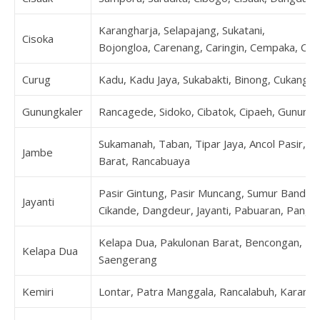
Karangharja, Selapajang, Sukatani,
Cisoka
Bojongloa, Carenang, Caringin, Cempaka, Cibu
Curug
Kadu, Kadu Jaya, Sukabakti, Binong, Cukang G
Gunungkaler
Rancagede, Sidoko, Cibatok, Cipaeh, Gunung
Sukamanah, Taban, Tipar Jaya, Ancol Pasir, Da
Jambe
Barat, Rancabuaya
Pasir Gintung, Pasir Muncang, Sumur Bandun
Jayanti
Cikande, Dangdeur, Jayanti, Pabuaran, Pangk
Kelapa Dua, Pakulonan Barat, Bencongan, Be
Kelapa Dua
Saengerang
Kemiri
Lontar, Patra Manggala, Rancalabuh, Karanga