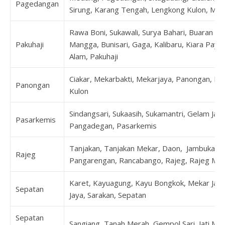
Pagedangan
Sirung, Karang Tengah, Lengkong Kulon, Ma
Rawa Boni, Sukawali, Surya Bahari, Buaran B
Pakuhaji
Mangga, Bunisari, Gaga, Kalibaru, Kiara Pay
Alam, Pakuhaji
Ciakar, Mekarbakti, Mekarjaya, Panongan, Pe
Panongan
Kulon
Sindangsari, Sukaasih, Sukamantri, Gelam Jay
Pasarkemis
Pangadegan, Pasarkemis
Tanjakan, Tanjakan Mekar, Daon, Jambukarya
Rajeg
Pangarengan, Rancabango, Rajeg, Rajeg Muly
Karet, Kayuagung, Kayu Bongkok, Mekar Jaya
Sepatan
Jaya, Sarakan, Sepatan
Sepatan
Sangiang, Tanah Merah, Gempol Sari, Jati Mu