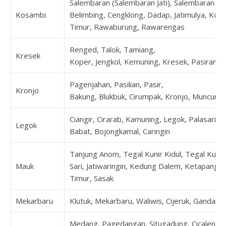
Salembaran (Salembaran Jati), Salembaran Jay
Kosambi
Belimbing, Cengklong, Dadap, Jatimulya, Kos
Timur, Rawaburung, Rawarengas
Renged, Talok, Tamiang,
Kresek
Koper, Jengkol, Kemuning, Kresek, Pasirampo
Pagenjahan, Pasilian, Pasir,
Kronjo
Bakung, Blukbuk, Cirumpak, Kronjo, Muncung,
Ciangir, Cirarab, Kamuning, Legok, Palasari
Legok
Babat, Bojongkamal, Caringin
Tanjung Anom, Tegal Kunir Kidul, Tegal Kunir
Mauk
Sari, Jatiwaringin, Kedung Dalem, Ketapang,
Timur, Sasak
Mekarbaru
Klutuk, Mekarbaru, Waliwis, Cijeruk, Gandar
Medang, Pagedangan, Situgadung, Cicalengka, 