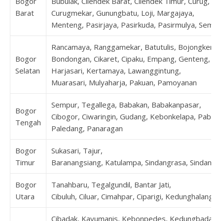
Bogor
Bubulak, Cilendek Barat, Cilendek Timur, Curug,
Barat
Curugmekar, Gunungbatu, Loji, Margajaya,
Menteng, Pasirjaya, Pasirkuda, Pasirmulya, Sempl
Rancamaya, Ranggamekar, Batutulis, Bojongkerta
Bogor
Bondongan, Cikaret, Cipaku, Empang, Genteng,
Selatan
Harjasari, Kertamaya, Lawanggintung,
Muarasari, Mulyaharja, Pakuan, Pamoyanan
Sempur, Tegallega, Babakan, Babakanpasar,
Bogor
Cibogor, Ciwaringin, Gudang, Kebonkelapa, Pabat
Tengah
Paledang, Panaragan
Bogor
Sukasari, Tajur,
Timur
Baranangsiang, Katulampa, Sindangrasa, Sindangs
Bogor
Tanahbaru, Tegalgundil, Bantar Jati,
Utara
Cibuluh, Ciluar, Cimahpar, Ciparigi, Kedunghalang
Cibadak, Kayumanis, Kebonpedes, Kedungbadak,