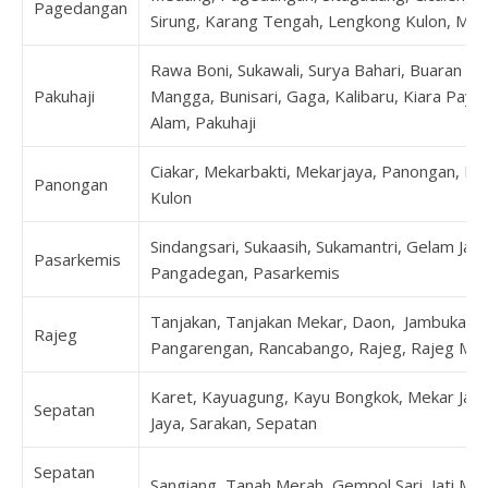
Pagedangan
Sirung, Karang Tengah, Lengkong Kulon, Ma
Rawa Boni, Sukawali, Surya Bahari, Buaran B
Pakuhaji
Mangga, Bunisari, Gaga, Kalibaru, Kiara Pay
Alam, Pakuhaji
Ciakar, Mekarbakti, Mekarjaya, Panongan, Pe
Panongan
Kulon
Sindangsari, Sukaasih, Sukamantri, Gelam Jay
Pasarkemis
Pangadegan, Pasarkemis
Tanjakan, Tanjakan Mekar, Daon, Jambukarya
Rajeg
Pangarengan, Rancabango, Rajeg, Rajeg Muly
Karet, Kayuagung, Kayu Bongkok, Mekar Jaya
Sepatan
Jaya, Sarakan, Sepatan
Sepatan
Sangiang, Tanah Merah, Gempol Sari, Jati Mu