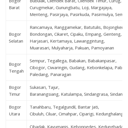
Bogor
Bubulak, Cilendek Barat, Cilendek Timur, Curug,
Barat
Curugmekar, Gunungbatu, Loji, Margajaya,
Menteng, Pasirjaya, Pasirkuda, Pasirmulya, Sempl
Rancamaya, Ranggamekar, Batutulis, Bojongkerta
Bogor
Bondongan, Cikaret, Cipaku, Empang, Genteng,
Selatan
Harjasari, Kertamaya, Lawanggintung,
Muarasari, Mulyaharja, Pakuan, Pamoyanan
Sempur, Tegallega, Babakan, Babakanpasar,
Bogor
Cibogor, Ciwaringin, Gudang, Kebonkelapa, Pabat
Tengah
Paledang, Panaragan
Bogor
Sukasari, Tajur,
Timur
Baranangsiang, Katulampa, Sindangrasa, Sindangs
Bogor
Tanahbaru, Tegalgundil, Bantar Jati,
Utara
Cibuluh, Ciluar, Cimahpar, Ciparigi, Kedunghalang
Cibadak, Kayumanis, Kebonpedes, Kedungbadak,