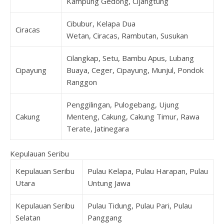
Kampung Gedong, Cijangtung
Cibubur, Kelapa Dua
Ciracas
Wetan, Ciracas, Rambutan, Susukan
Cilangkap, Setu, Bambu Apus, Lubang
Cipayung
Buaya, Ceger, Cipayung, Munjul, Pondok
Ranggon
Penggilingan, Pulogebang, Ujung
Cakung
Menteng, Cakung, Cakung Timur, Rawa
Terate, Jatinegara
Kepulauan Seribu
Kepulauan Seribu
Pulau Kelapa, Pulau Harapan, Pulau
Utara
Untung Jawa
Kepulauan Seribu
Pulau Tidung, Pulau Pari, Pulau
Selatan
Panggang