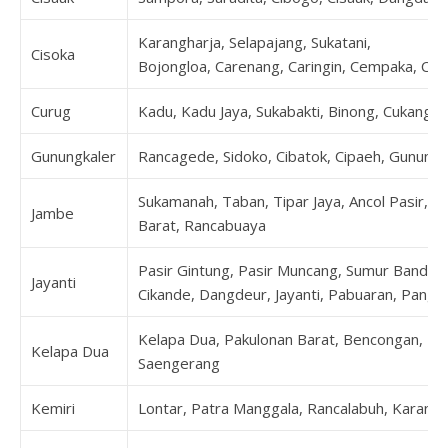
Karangharja, Selapajang, Sukatani,
Cisoka
Bojongloa, Carenang, Caringin, Cempaka, Cibu
Curug
Kadu, Kadu Jaya, Sukabakti, Binong, Cukang G
Gunungkaler
Rancagede, Sidoko, Cibatok, Cipaeh, Gunung
Sukamanah, Taban, Tipar Jaya, Ancol Pasir, Da
Jambe
Barat, Rancabuaya
Pasir Gintung, Pasir Muncang, Sumur Bandun
Jayanti
Cikande, Dangdeur, Jayanti, Pabuaran, Pangk
Kelapa Dua, Pakulonan Barat, Bencongan, Be
Kelapa Dua
Saengerang
Kemiri
Lontar, Patra Manggala, Rancalabuh, Karanga