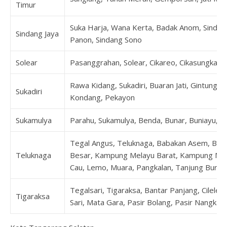
Timur
Suka Harja, Wana Kerta, Badak Anom, Sindang
Sindang Jaya
Panon, Sindang Sono
Solear
Pasanggrahan, Solear, Cikareo, Cikasungka, C
Rawa Kidang, Sukadiri, Buaran Jati, Gintung,
Sukadiri
Kondang, Pekayon
Sukamulya
Parahu, Sukamulya, Benda, Bunar, Buniayu, K
Tegal Angus, Teluknaga, Babakan Asem, Bo
Teluknaga
Besar, Kampung Melayu Barat, Kampung Mel
Cau, Lemo, Muara, Pangkalan, Tanjung Burung
Tegalsari, Tigaraksa, Bantar Panjang, Cilele
Tigaraksa
Sari, Mata Gara, Pasir Bolang, Pasir Nangka