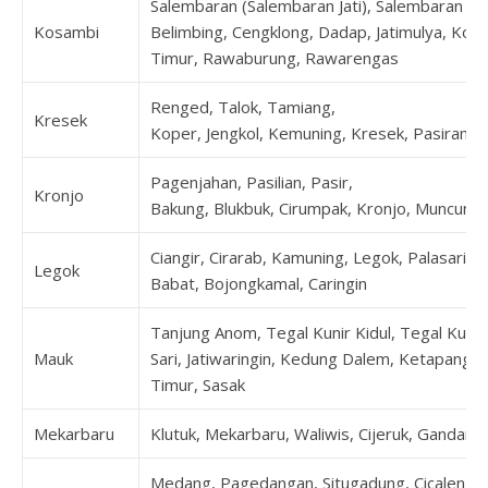
Salembaran (Salembaran Jati), Salembaran Jay
Kosambi
Belimbing, Cengklong, Dadap, Jatimulya, Kos
Timur, Rawaburung, Rawarengas
Renged, Talok, Tamiang,
Kresek
Koper, Jengkol, Kemuning, Kresek, Pasirampo
Pagenjahan, Pasilian, Pasir,
Kronjo
Bakung, Blukbuk, Cirumpak, Kronjo, Muncung,
Ciangir, Cirarab, Kamuning, Legok, Palasari
Legok
Babat, Bojongkamal, Caringin
Tanjung Anom, Tegal Kunir Kidul, Tegal Kunir
Mauk
Sari, Jatiwaringin, Kedung Dalem, Ketapang,
Timur, Sasak
Mekarbaru
Klutuk, Mekarbaru, Waliwis, Cijeruk, Gandar
Medang, Pagedangan, Situgadung, Cicalengka, 