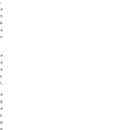
AL
wa
am
ak
ta
an
ta
ta
sa
a,
n,
ta
ji
sa
ic
ai
ai