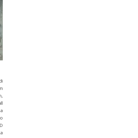
i
em
n,
ll
ea
lo
 D
ta