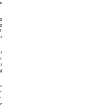
nd
ng
ng
ti
na
ta
nd
as
ng
sa
ci
di
ge