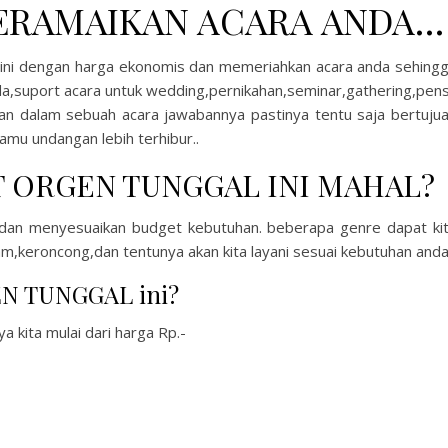
ERAMAIKAN ACARA ANDA…
i dengan harga ekonomis dan memeriahkan acara anda sehing
da,suport acara untuk wedding,pernikahan,seminar,gathering,pens
uhan dalam sebuah acara jawabannya pastinya tentu saja bertuju
mu undangan lebih terhibur..
 ORGEN TUNGGAL INI MAHAL?
al dan menyesuaikan budget kebutuhan. beberapa genre dapat ki
m,keroncong,dan tentunya akan kita layani sesuai kebutuhan anda
EN TUNGGAL ini?
ya kita mulai dari harga Rp.-