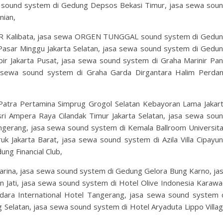
 sound system di Gedung Depsos Bekasi Timur, jasa sewa sou
nian,
R Kalibata, jasa sewa ORGEN TUNGGAL sound system di Gedu
Pasar Minggu Jakarta Selatan, jasa sewa sound system di Gedu
 Jakarta Pusat, jasa sewa sound system di Graha Marinir Pan
a sewa sound system di Graha Garda Dirgantara Halim Perda
atra Pertamina Simprug Grogol Selatan Kebayoran Lama Jakar
sri Ampera Raya Cilandak Timur Jakarta Selatan, jasa sewa sou
gerang, jasa sewa sound system di Kemala Ballroom Universit
uk Jakarta Barat, jasa sewa sound system di Azila Villa Cipayu
ng Financial Club,
rina, jasa sewa sound system di Gedung Gelora Bung Karno, ja
 Jati, jasa sewa sound system di Hotel Olive Indonesia Karawa
ara International Hotel Tangerang, jasa sewa sound system 
 Selatan, jasa sewa sound system di Hotel Aryaduta Lippo Villa