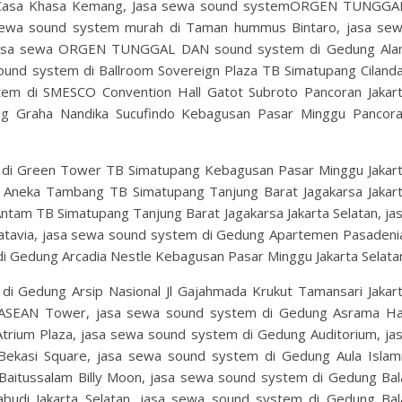
di Casa Khasa Kemang, Jasa sewa sound systemORGEN TUNGG
sewa sound system murah di Taman hummus Bintaro, jasa se
, jasa sewa ORGEN TUNGGAL DAN sound system di Gedung Al
ound system di Ballroom Sovereign Plaza TB Simatupang Ciland
stem di SMESCO Convention Hall Gatot Subroto Pancoran Jakar
ng Graha Nandika Sucufindo Kebagusan Pasar Minggu Pancor
 Green Tower TB Simatupang Kebagusan Pasar Minggu Jakar
 Aneka Tambang TB Simatupang Tanjung Barat Jagakarsa Jakar
ntam TB Simatupang Tanjung Barat Jagakarsa Jakarta Selatan, ja
tavia, jasa sewa sound system di Gedung Apartemen Pasadeni
edung Arcadia Nestle Kebagusan Pasar Minggu Jakarta Selata
Gedung Arsip Nasional Jl Gajahmada Krukut Tamansari Jakar
 ASEAN Tower, jasa sewa sound system di Gedung Asrama Ha
trium Plaza, jasa sewa sound system di Gedung Auditorium, ja
ekasi Square, jasa sewa sound system di Gedung Aula Islam
aitussalam Billy Moon, jasa sewa sound system di Gedung Bal
iabudi Jakarta Selatan, jasa sewa sound system di Gedung Bal