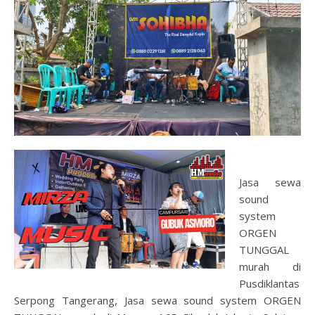
Jasa sewa
sound
system
ORGEN
TUNGGAL
murah di
Pusdiklantas
Serpong Tangerang, Jasa sewa sound system ORGEN