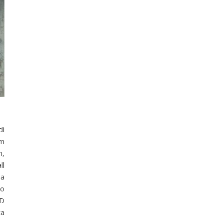
i
em
n,
ll
ea
lo
 D
ta