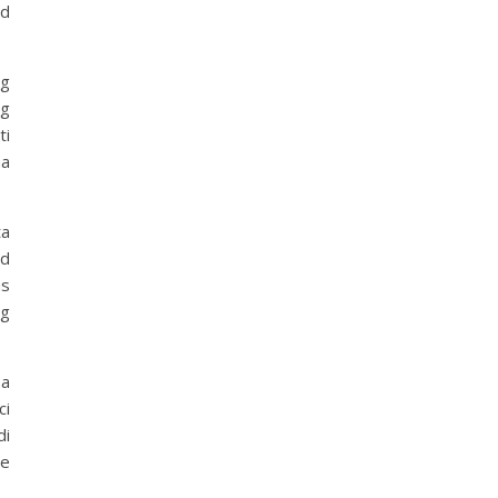
nd
ng
ng
ti
na
ta
nd
as
ng
sa
ci
di
ge