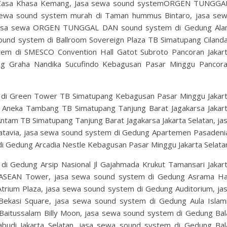
di Casa Khasa Kemang, Jasa sewa sound systemORGEN TUNGG
sewa sound system murah di Taman hummus Bintaro, jasa se
, jasa sewa ORGEN TUNGGAL DAN sound system di Gedung Al
ound system di Ballroom Sovereign Plaza TB Simatupang Ciland
stem di SMESCO Convention Hall Gatot Subroto Pancoran Jakar
ng Graha Nandika Sucufindo Kebagusan Pasar Minggu Pancor
 Green Tower TB Simatupang Kebagusan Pasar Minggu Jakar
 Aneka Tambang TB Simatupang Tanjung Barat Jagakarsa Jakar
ntam TB Simatupang Tanjung Barat Jagakarsa Jakarta Selatan, ja
tavia, jasa sewa sound system di Gedung Apartemen Pasadeni
edung Arcadia Nestle Kebagusan Pasar Minggu Jakarta Selata
Gedung Arsip Nasional Jl Gajahmada Krukut Tamansari Jakar
 ASEAN Tower, jasa sewa sound system di Gedung Asrama Ha
trium Plaza, jasa sewa sound system di Gedung Auditorium, ja
ekasi Square, jasa sewa sound system di Gedung Aula Islam
aitussalam Billy Moon, jasa sewa sound system di Gedung Bal
iabudi Jakarta Selatan, jasa sewa sound system di Gedung Bal