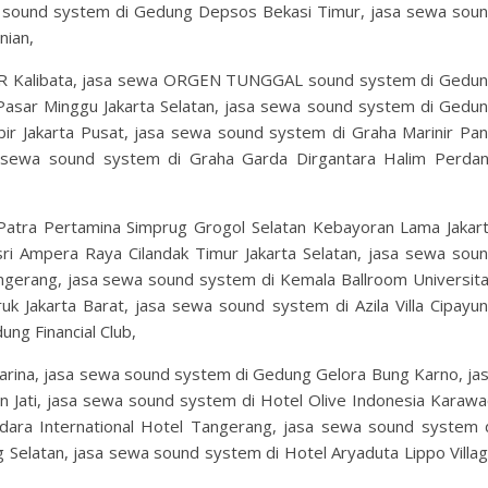
 sound system di Gedung Depsos Bekasi Timur, jasa sewa sou
nian,
R Kalibata, jasa sewa ORGEN TUNGGAL sound system di Gedu
Pasar Minggu Jakarta Selatan, jasa sewa sound system di Gedu
 Jakarta Pusat, jasa sewa sound system di Graha Marinir Pan
a sewa sound system di Graha Garda Dirgantara Halim Perda
atra Pertamina Simprug Grogol Selatan Kebayoran Lama Jakar
sri Ampera Raya Cilandak Timur Jakarta Selatan, jasa sewa sou
gerang, jasa sewa sound system di Kemala Ballroom Universit
uk Jakarta Barat, jasa sewa sound system di Azila Villa Cipayu
ng Financial Club,
rina, jasa sewa sound system di Gedung Gelora Bung Karno, ja
 Jati, jasa sewa sound system di Hotel Olive Indonesia Karawa
ara International Hotel Tangerang, jasa sewa sound system 
 Selatan, jasa sewa sound system di Hotel Aryaduta Lippo Villa