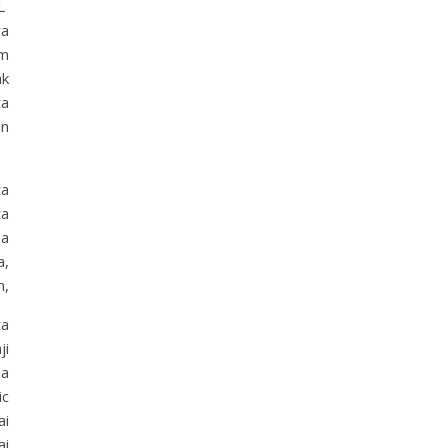
AL
wa
am
ak
ta
an
ta
ta
sa
a,
n,
ta
ji
sa
ic
ai
ai