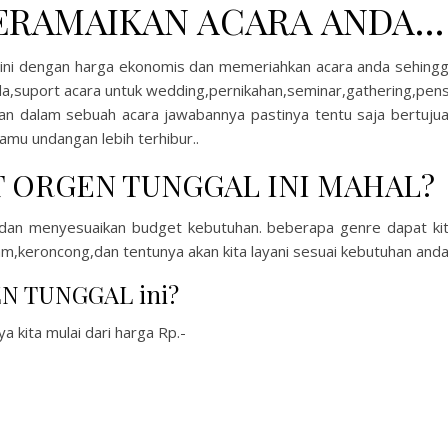
ERAMAIKAN ACARA ANDA…
i dengan harga ekonomis dan memeriahkan acara anda sehing
da,suport acara untuk wedding,pernikahan,seminar,gathering,pens
uhan dalam sebuah acara jawabannya pastinya tentu saja bertuju
mu undangan lebih terhibur..
 ORGEN TUNGGAL INI MAHAL?
al dan menyesuaikan budget kebutuhan. beberapa genre dapat ki
m,keroncong,dan tentunya akan kita layani sesuai kebutuhan anda
EN TUNGGAL ini?
ya kita mulai dari harga Rp.-