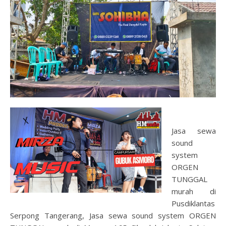
Jasa sewa
sound
system
ORGEN
TUNGGAL
murah di
Pusdiklantas
Serpong Tangerang, Jasa sewa sound system ORGEN