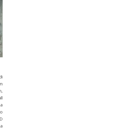
i
em
n,
ll
ea
lo
 D
ta