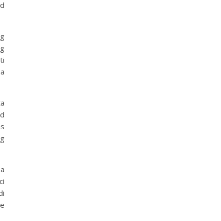
nd
ng
ng
ti
na
ta
nd
as
ng
sa
ci
di
ge