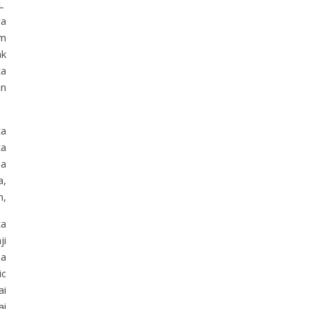
AL
wa
am
ak
ta
an
ta
ta
sa
a,
n,
ta
ji
sa
ic
ai
ai