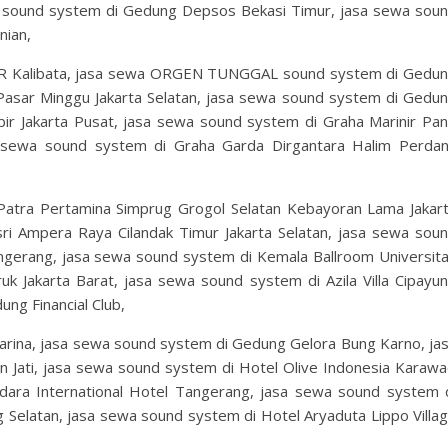
 sound system di Gedung Depsos Bekasi Timur, jasa sewa sou
nian,
R Kalibata, jasa sewa ORGEN TUNGGAL sound system di Gedu
Pasar Minggu Jakarta Selatan, jasa sewa sound system di Gedu
 Jakarta Pusat, jasa sewa sound system di Graha Marinir Pan
a sewa sound system di Graha Garda Dirgantara Halim Perda
atra Pertamina Simprug Grogol Selatan Kebayoran Lama Jakar
sri Ampera Raya Cilandak Timur Jakarta Selatan, jasa sewa sou
gerang, jasa sewa sound system di Kemala Ballroom Universit
uk Jakarta Barat, jasa sewa sound system di Azila Villa Cipayu
ng Financial Club,
rina, jasa sewa sound system di Gedung Gelora Bung Karno, ja
 Jati, jasa sewa sound system di Hotel Olive Indonesia Karawa
ara International Hotel Tangerang, jasa sewa sound system 
 Selatan, jasa sewa sound system di Hotel Aryaduta Lippo Villa