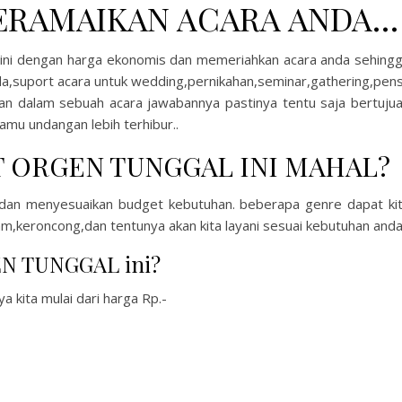
ERAMAIKAN ACARA ANDA…
i dengan harga ekonomis dan memeriahkan acara anda sehing
da,suport acara untuk wedding,pernikahan,seminar,gathering,pens
uhan dalam sebuah acara jawabannya pastinya tentu saja bertuju
mu undangan lebih terhibur..
 ORGEN TUNGGAL INI MAHAL?
al dan menyesuaikan budget kebutuhan. beberapa genre dapat ki
m,keroncong,dan tentunya akan kita layani sesuai kebutuhan anda
EN TUNGGAL ini?
ya kita mulai dari harga Rp.-