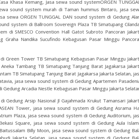
di Casa Khasa Kemang, Jasa sewa sound systemORGEN TUNGG
sewa sound system murah di Taman hummus Bintaro, jasa se
, jasa sewa ORGEN TUNGGAL DAN sound system di Gedung Al
ound system di Ballroom Sovereign Plaza TB Simatupang Ciland
stem di SMESCO Convention Hall Gatot Subroto Pancoran Jakar
ng Graha Nandika Sucufindo Kebagusan Pasar Minggu Pancor
 Green Tower TB Simatupang Kebagusan Pasar Minggu Jakar
 Aneka Tambang TB Simatupang Tanjung Barat Jagakarsa Jakar
ntam TB Simatupang Tanjung Barat Jagakarsa Jakarta Selatan, ja
tavia, jasa sewa sound system di Gedung Apartemen Pasadeni
edung Arcadia Nestle Kebagusan Pasar Minggu Jakarta Selata
Gedung Arsip Nasional Jl Gajahmada Krukut Tamansari Jakar
 ASEAN Tower, jasa sewa sound system di Gedung Asrama Ha
trium Plaza, jasa sewa sound system di Gedung Auditorium, ja
ekasi Square, jasa sewa sound system di Gedung Aula Islam
aitussalam Billy Moon, jasa sewa sound system di Gedung Bal
iabudi Jakarta Selatan, jasa sewa sound system di Gedung Bal